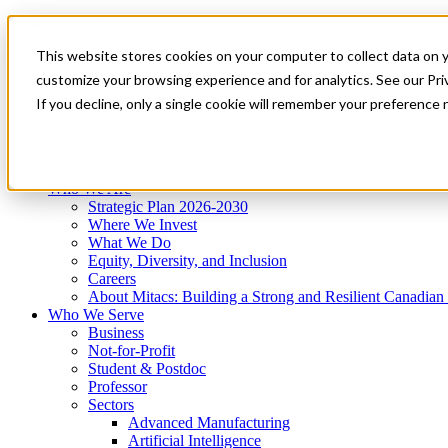
Mitacs Plus
Contact Us
This website stores cookies on your computer to collect data on 
News & Events
Get Started
customize your browsing experience and for analytics. See our Priv
Menu
If you decline, only a single cookie will remember your preference 
Who We Are
Who We Serve
Services
Programs
Impact
Who We Are
Strategic Plan 2026-2030
Where We Invest
What We Do
Equity, Diversity, and Inclusion
Careers
About Mitacs: Building a Strong and Resilient Canadia
Who We Serve
Business
Not-for-Profit
Student & Postdoc
Professor
Sectors
Advanced Manufacturing
Artificial Intelligence