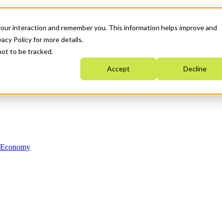
your interaction and remember you. This information helps improve and
acy Policy for more details.
not to be tracked.
Accept
Decline
n Economy