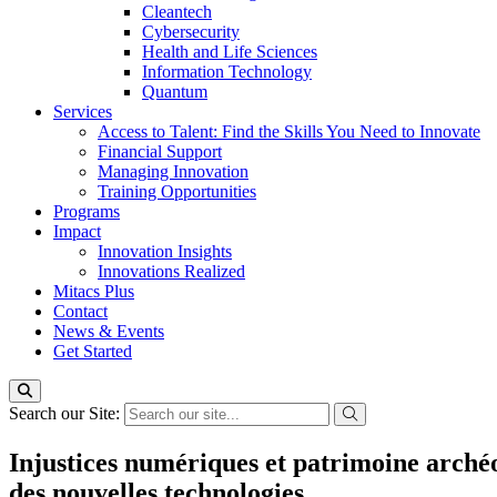
Cleantech
Cybersecurity
Health and Life Sciences
Information Technology
Quantum
Services
Access to Talent: Find the Skills You Need to Innovate
Financial Support
Managing Innovation
Training Opportunities
Programs
Impact
Innovation Insights
Innovations Realized
Mitacs Plus
Contact
News & Events
Get Started
Search our Site:
Injustices numériques et patrimoine arché
des nouvelles technologies.