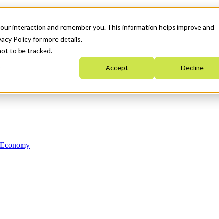
your interaction and remember you. This information helps improve and
acy Policy for more details.
not to be tracked.
Accept
Decline
n Economy