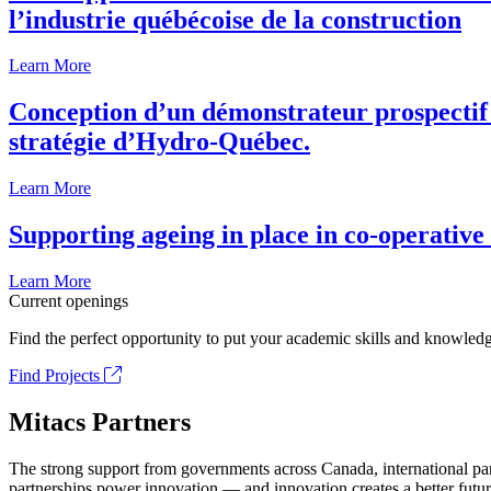
l’industrie québécoise de la construction
Learn More
Conception d’un démonstrateur prospectif p
stratégie d’Hydro-Québec.
Learn More
Supporting ageing in place in co-operativ
Learn More
Current openings
Find the perfect opportunity to put your academic skills and knowledg
Find Projects
Mitacs Partners
The strong support from governments across Canada, international part
partnerships power innovation — and innovation creates a better futur