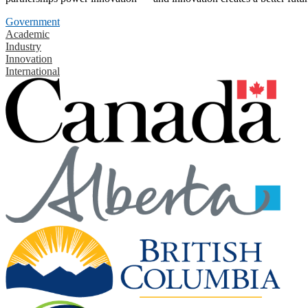
Government
Academic
Industry
Innovation
International