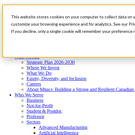
Mitacs Plus
Contact Us
This website stores cookies on your computer to collect data on 
News & Events
Get Started
customize your browsing experience and for analytics. See our Priv
Menu
If you decline, only a single cookie will remember your preference 
Who We Are
Who We Serve
Services
Programs
Impact
Who We Are
Strategic Plan 2026-2030
Where We Invest
What We Do
Equity, Diversity, and Inclusion
Careers
About Mitacs: Building a Strong and Resilient Canadia
Who We Serve
Business
Not-for-Profit
Student & Postdoc
Professor
Sectors
Advanced Manufacturing
Artificial Intelligence