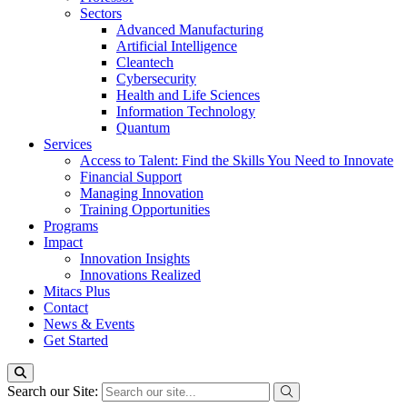
Sectors
Advanced Manufacturing
Artificial Intelligence
Cleantech
Cybersecurity
Health and Life Sciences
Information Technology
Quantum
Services
Access to Talent: Find the Skills You Need to Innovate
Financial Support
Managing Innovation
Training Opportunities
Programs
Impact
Innovation Insights
Innovations Realized
Mitacs Plus
Contact
News & Events
Get Started
Search our Site: