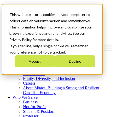
Mitacs Plus
Contact Us
This website stores cookies on your computer to
News & Events
Get Started
collect data on your interaction and remember you.
This information helps improve and customize your
Menu
browsing experience and for analytics. See our
Privacy Policy for more details.
If you decline, only a single cookie will remember
your preference not to be tracked.
Who We Are
Accept
Decline
Strategic Plan 2026-2030
Where We Invest
What We Do
Equity, Diversity, and Inclusion
Careers
About Mitacs: Building a Strong and Resilient
Canadian Economy
Who We Serve
Business
Not-for-Profit
Student & Postdoc
Professor