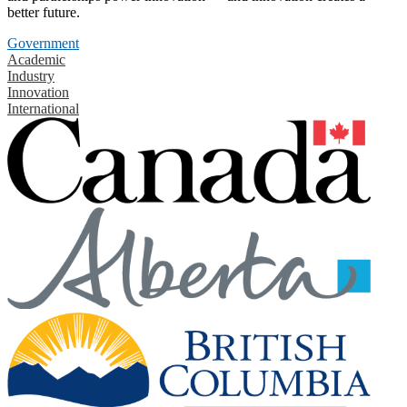
better future.
Government
Academic
Industry
Innovation
International