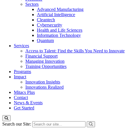
Sectors
Advanced Manufacturing
Artificial Intelligence
Cleantech
Cybersecurity
Health and Life Sciences
Information Technology
Quantum
Services
Access to Talent: Find the Skills You Need to Innovate
Financial Support
Managing Innovation
Training Opportunities
Programs
Impact
Innovation Insights
Innovations Realized
Mitacs Plus
Contact
News & Events
Get Started
Search our Site: