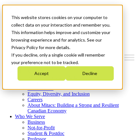
Mitacs Plus
Contact Us
This website stores cookies on your computer to
News & Events
Get Started
collect data on your interaction and remember you.
This information helps improve and customize your
Menu
browsing experience and for analytics. See our
Privacy Policy for more details.
If you decline, only a single cookie will remember
your preference not to be tracked.
Who We Are
Accept
Decline
Strategic Plan 2026-2030
Where We Invest
What We Do
Equity, Diversity, and Inclusion
Careers
About Mitacs: Building a Strong and Resilient
Canadian Economy
Who We Serve
Business
Not-for-Profit
Student & Postdoc
Professor