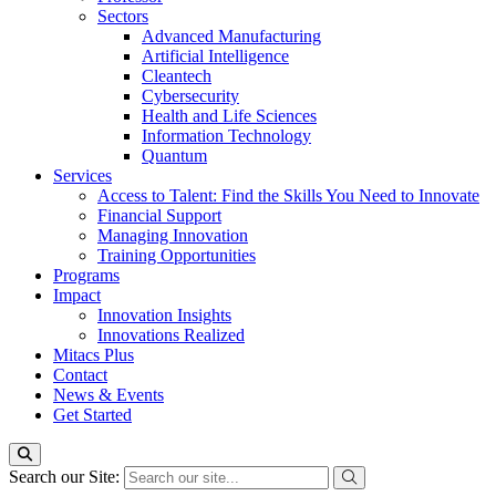
Sectors
Advanced Manufacturing
Artificial Intelligence
Cleantech
Cybersecurity
Health and Life Sciences
Information Technology
Quantum
Services
Access to Talent: Find the Skills You Need to Innovate
Financial Support
Managing Innovation
Training Opportunities
Programs
Impact
Innovation Insights
Innovations Realized
Mitacs Plus
Contact
News & Events
Get Started
Search our Site: