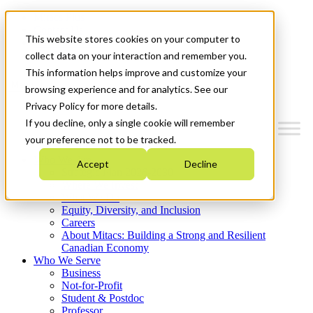
Mitacs Plus
Contact Us
This website stores cookies on your computer to
News & Events
Get Started
collect data on your interaction and remember you.
This information helps improve and customize your
Menu
browsing experience and for analytics. See our
Privacy Policy for more details.
If you decline, only a single cookie will remember
your preference not to be tracked.
Who We Are
Accept
Decline
Strategic Plan 2026-2030
Where We Invest
What We Do
Equity, Diversity, and Inclusion
Careers
About Mitacs: Building a Strong and Resilient
Canadian Economy
Who We Serve
Business
Not-for-Profit
Student & Postdoc
Professor