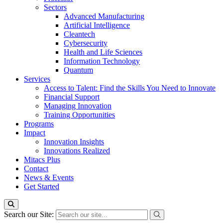
Sectors
Advanced Manufacturing
Artificial Intelligence
Cleantech
Cybersecurity
Health and Life Sciences
Information Technology
Quantum
Services
Access to Talent: Find the Skills You Need to Innovate
Financial Support
Managing Innovation
Training Opportunities
Programs
Impact
Innovation Insights
Innovations Realized
Mitacs Plus
Contact
News & Events
Get Started
Search our Site: