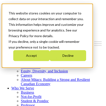
Mitacs Plus
Contact Us
This website stores cookies on your computer to
News & Events
Get Started
collect data on your interaction and remember you.
This information helps improve and customize your
Menu
browsing experience and for analytics. See our
Privacy Policy for more details.
If you decline, only a single cookie will remember
your preference not to be tracked.
Who We Are
Accept
Decline
Strategic Plan 2026-2030
Where We Invest
What We Do
Equity, Diversity, and Inclusion
Careers
About Mitacs: Building a Strong and Resilient
Canadian Economy
Who We Serve
Business
Not-for-Profit
Student & Postdoc
Professor