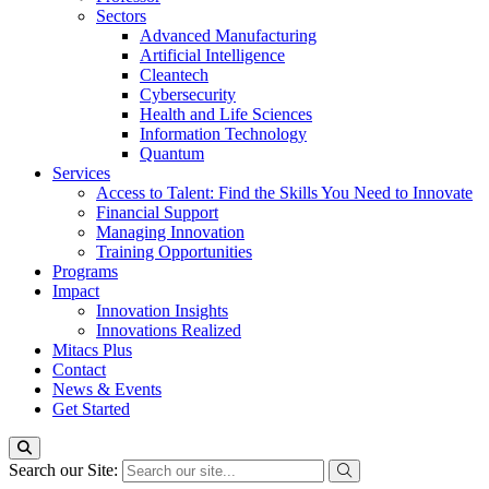
Sectors
Advanced Manufacturing
Artificial Intelligence
Cleantech
Cybersecurity
Health and Life Sciences
Information Technology
Quantum
Services
Access to Talent: Find the Skills You Need to Innovate
Financial Support
Managing Innovation
Training Opportunities
Programs
Impact
Innovation Insights
Innovations Realized
Mitacs Plus
Contact
News & Events
Get Started
Search our Site: