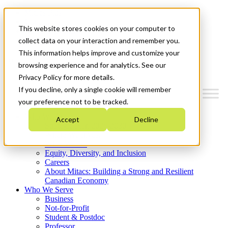
Mitacs Plus
Contact Us
This website stores cookies on your computer to
News & Events
Get Started
collect data on your interaction and remember you.
This information helps improve and customize your
Menu
browsing experience and for analytics. See our
Privacy Policy for more details.
If you decline, only a single cookie will remember
your preference not to be tracked.
Who We Are
Accept
Decline
Strategic Plan 2026-2030
Where We Invest
What We Do
Equity, Diversity, and Inclusion
Careers
About Mitacs: Building a Strong and Resilient
Canadian Economy
Who We Serve
Business
Not-for-Profit
Student & Postdoc
Professor