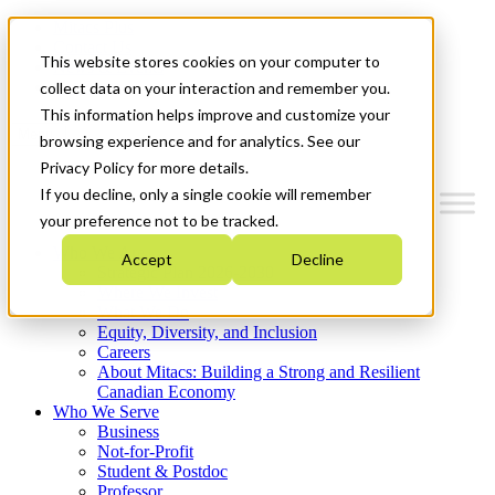
Mitacs Plus
Contact Us
This website stores cookies on your computer to
News & Events
Get Started
collect data on your interaction and remember you.
This information helps improve and customize your
Menu
browsing experience and for analytics. See our
Privacy Policy for more details.
If you decline, only a single cookie will remember
your preference not to be tracked.
Who We Are
Accept
Decline
Strategic Plan 2026-2030
Where We Invest
What We Do
Equity, Diversity, and Inclusion
Careers
About Mitacs: Building a Strong and Resilient
Canadian Economy
Who We Serve
Business
Not-for-Profit
Student & Postdoc
Professor