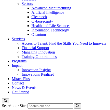
Sectors
Advanced Manufacturing
Artificial Intelligence
Cleantech
Cybersecurity
Health and Life Sciences
Information Technology
Quantum
Services
Access to Talent: Find the Skills You Need to Innovate
Financial Support
Managing Innovation
Training Opportunities
Programs
Impact
Innovation Insights
Innovations Realized
Mitacs Plus
Contact
News & Events
Get Started
Search our Site: