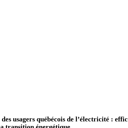
s usagers québécois de l’électricité : effica
la transition énergétique