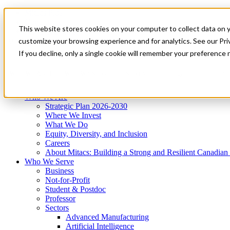
Mitacs Plus
Contact Us
This website stores cookies on your computer to collect data on 
News & Events
Get Started
customize your browsing experience and for analytics. See our Priv
Menu
If you decline, only a single cookie will remember your preference 
Who We Are
Who We Serve
Services
Programs
Impact
Who We Are
Strategic Plan 2026-2030
Where We Invest
What We Do
Equity, Diversity, and Inclusion
Careers
About Mitacs: Building a Strong and Resilient Canadia
Who We Serve
Business
Not-for-Profit
Student & Postdoc
Professor
Sectors
Advanced Manufacturing
Artificial Intelligence