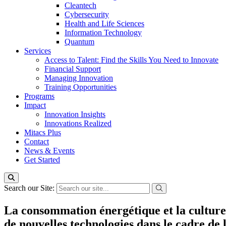
Cleantech
Cybersecurity
Health and Life Sciences
Information Technology
Quantum
Services
Access to Talent: Find the Skills You Need to Innovate
Financial Support
Managing Innovation
Training Opportunities
Programs
Impact
Innovation Insights
Innovations Realized
Mitacs Plus
Contact
News & Events
Get Started
Search our Site:
La consommation énergétique et la culture de
de nouvelles technologies dans le cadre de 