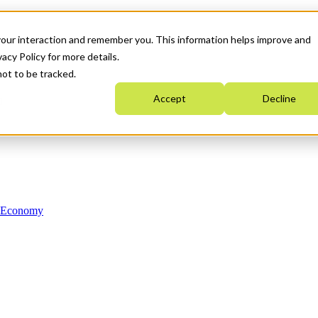
your interaction and remember you. This information helps improve and
acy Policy for more details.
not to be tracked.
Accept
Decline
n Economy