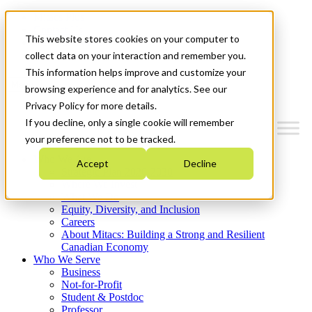
Mitacs Plus
Contact Us
This website stores cookies on your computer to
News & Events
Get Started
collect data on your interaction and remember you.
This information helps improve and customize your
Menu
browsing experience and for analytics. See our
Privacy Policy for more details.
If you decline, only a single cookie will remember
your preference not to be tracked.
Who We Are
Accept
Decline
Strategic Plan 2026-2030
Where We Invest
What We Do
Equity, Diversity, and Inclusion
Careers
About Mitacs: Building a Strong and Resilient
Canadian Economy
Who We Serve
Business
Not-for-Profit
Student & Postdoc
Professor