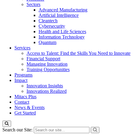
Sectors
Advanced Manufacturing
Artificial Intelligence
Cleantech
Cybersecurity
Health and Life Sciences
Information Technology
Quantum
Services
Access to Talent: Find the Skills You Need to Innovate
Financial Support
Managing Innovation
Training Opportunities
Programs
Impact
Innovation Insights
Innovations Realized
Mitacs Plus
Contact
News & Events
Get Started
Search our Site: