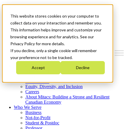
Mitacs Plus
Contact Us
This website stores cookies on your computer to
News & Events
Get Started
collect data on your interaction and remember you.
This information helps improve and customize your
Menu
browsing experience and for analytics. See our
Privacy Policy for more details.
If you decline, only a single cookie will remember
your preference not to be tracked.
Who We Are
Accept
Decline
Strategic Plan 2026-2030
Where We Invest
What We Do
Equity, Diversity, and Inclusion
Careers
About Mitacs: Building a Strong and Resilient
Canadian Economy
Who We Serve
Business
Not-for-Profit
Student & Postdoc
Professor