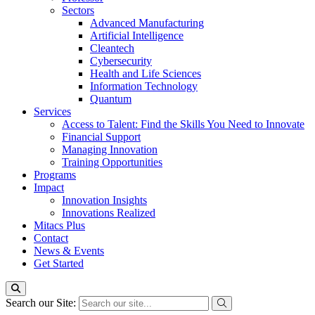
Sectors
Advanced Manufacturing
Artificial Intelligence
Cleantech
Cybersecurity
Health and Life Sciences
Information Technology
Quantum
Services
Access to Talent: Find the Skills You Need to Innovate
Financial Support
Managing Innovation
Training Opportunities
Programs
Impact
Innovation Insights
Innovations Realized
Mitacs Plus
Contact
News & Events
Get Started
Search our Site: