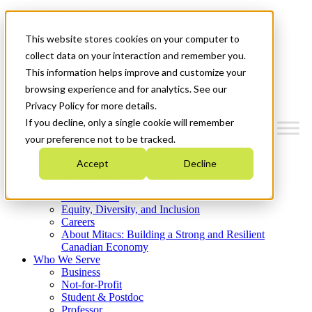
Mitacs Plus
Contact Us
This website stores cookies on your computer to
News & Events
Get Started
collect data on your interaction and remember you.
This information helps improve and customize your
Menu
browsing experience and for analytics. See our
Privacy Policy for more details.
If you decline, only a single cookie will remember
your preference not to be tracked.
Who We Are
Accept
Decline
Strategic Plan 2026-2030
Where We Invest
What We Do
Equity, Diversity, and Inclusion
Careers
About Mitacs: Building a Strong and Resilient
Canadian Economy
Who We Serve
Business
Not-for-Profit
Student & Postdoc
Professor