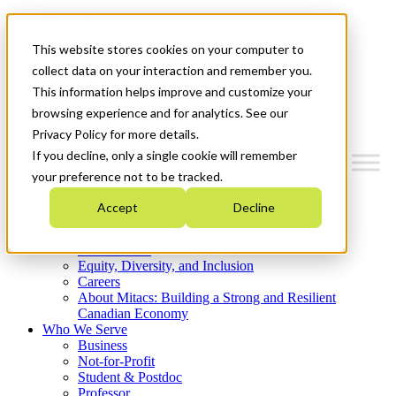
Mitacs Plus
Contact Us
This website stores cookies on your computer to
News & Events
Get Started
collect data on your interaction and remember you.
This information helps improve and customize your
Menu
browsing experience and for analytics. See our
Privacy Policy for more details.
If you decline, only a single cookie will remember
your preference not to be tracked.
Who We Are
Accept
Decline
Strategic Plan 2026-2030
Where We Invest
What We Do
Equity, Diversity, and Inclusion
Careers
About Mitacs: Building a Strong and Resilient
Canadian Economy
Who We Serve
Business
Not-for-Profit
Student & Postdoc
Professor