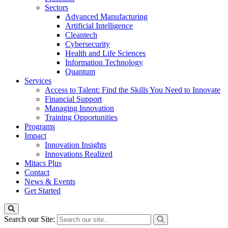
Sectors
Advanced Manufacturing
Artificial Intelligence
Cleantech
Cybersecurity
Health and Life Sciences
Information Technology
Quantum
Services
Access to Talent: Find the Skills You Need to Innovate
Financial Support
Managing Innovation
Training Opportunities
Programs
Impact
Innovation Insights
Innovations Realized
Mitacs Plus
Contact
News & Events
Get Started
Search our Site: