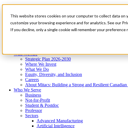
Mitacs Plus
Contact Us
This website stores cookies on your computer to collect data on 
News & Events
Get Started
customize your browsing experience and for analytics. See our Priv
Menu
If you decline, only a single cookie will remember your preference 
Who We Are
Who We Serve
Services
Programs
Impact
Who We Are
Strategic Plan 2026-2030
Where We Invest
What We Do
Equity, Diversity, and Inclusion
Careers
About Mitacs: Building a Strong and Resilient Canadia
Who We Serve
Business
Not-for-Profit
Student & Postdoc
Professor
Sectors
Advanced Manufacturing
Artificial Intelligence