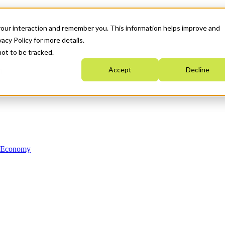
your interaction and remember you. This information helps improve and
acy Policy for more details.
not to be tracked.
Accept
Decline
n Economy