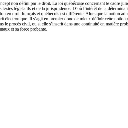
ept non défini par le droit. La loi québécoise concernant le cadre jur
textes législatifs et de la jurisprudence. D’où l’intérêt de la détermi
ion en droit français et québécois est différente. Alors que la notion a
crit électronique. Il s’agit en premier donc de mieux définir cette notion 
s le procès civil, ou si elle s’inscrit dans une continuité en matière pr
unaux et sa force probante.