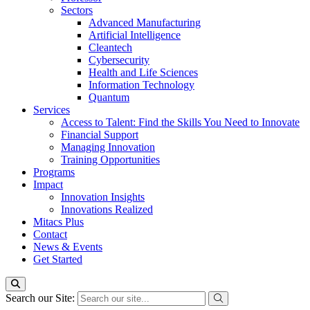
Sectors
Advanced Manufacturing
Artificial Intelligence
Cleantech
Cybersecurity
Health and Life Sciences
Information Technology
Quantum
Services
Access to Talent: Find the Skills You Need to Innovate
Financial Support
Managing Innovation
Training Opportunities
Programs
Impact
Innovation Insights
Innovations Realized
Mitacs Plus
Contact
News & Events
Get Started
Search our Site: