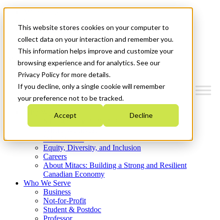
Mitacs Plus
Contact Us
This website stores cookies on your computer to
News & Events
Get Started
collect data on your interaction and remember you.
This information helps improve and customize your
Menu
browsing experience and for analytics. See our
Privacy Policy for more details.
If you decline, only a single cookie will remember
your preference not to be tracked.
Who We Are
Accept
Decline
Strategic Plan 2026-2030
Where We Invest
What We Do
Equity, Diversity, and Inclusion
Careers
About Mitacs: Building a Strong and Resilient
Canadian Economy
Who We Serve
Business
Not-for-Profit
Student & Postdoc
Professor