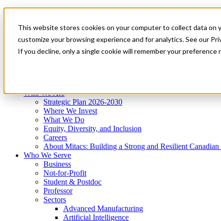
Mitacs Plus
Contact Us
This website stores cookies on your computer to collect data on 
News & Events
Get Started
customize your browsing experience and for analytics. See our Priv
Menu
If you decline, only a single cookie will remember your preference 
Who We Are
Who We Serve
Services
Programs
Impact
Who We Are
Strategic Plan 2026-2030
Where We Invest
What We Do
Equity, Diversity, and Inclusion
Careers
About Mitacs: Building a Strong and Resilient Canadia
Who We Serve
Business
Not-for-Profit
Student & Postdoc
Professor
Sectors
Advanced Manufacturing
Artificial Intelligence