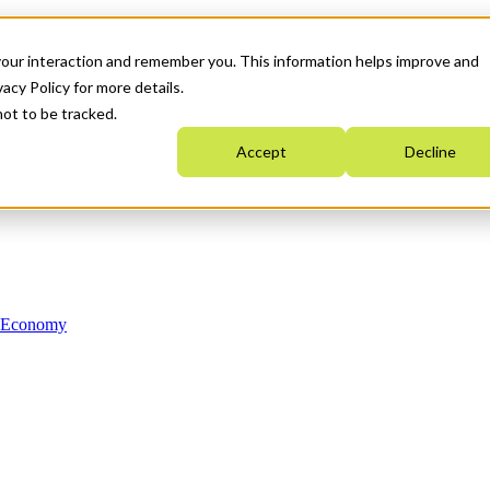
your interaction and remember you. This information helps improve and
acy Policy for more details.
not to be tracked.
Accept
Decline
n Economy