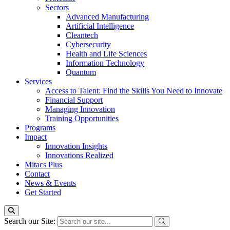
Sectors
Advanced Manufacturing
Artificial Intelligence
Cleantech
Cybersecurity
Health and Life Sciences
Information Technology
Quantum
Services
Access to Talent: Find the Skills You Need to Innovate
Financial Support
Managing Innovation
Training Opportunities
Programs
Impact
Innovation Insights
Innovations Realized
Mitacs Plus
Contact
News & Events
Get Started
Search our Site: