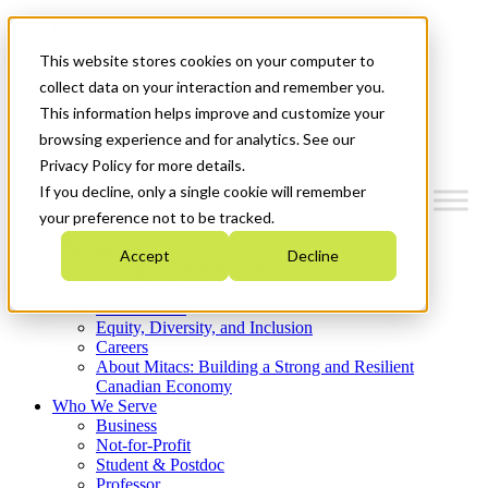
Mitacs Plus
Contact Us
This website stores cookies on your computer to
News & Events
Get Started
collect data on your interaction and remember you.
This information helps improve and customize your
Menu
browsing experience and for analytics. See our
Privacy Policy for more details.
If you decline, only a single cookie will remember
your preference not to be tracked.
Who We Are
Accept
Decline
Strategic Plan 2026-2030
Where We Invest
What We Do
Equity, Diversity, and Inclusion
Careers
About Mitacs: Building a Strong and Resilient
Canadian Economy
Who We Serve
Business
Not-for-Profit
Student & Postdoc
Professor