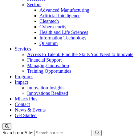
Sectors
Advanced Manufacturing
Artificial Intelligence
Cleantech
Cybersecurity
Health and Life Sciences
Information Technology
Quantum
Services
Access to Talent: Find the Skills You Need to Innovate
Financial Support
Managing Innovation
Training Opportunities
Programs
Impact
Innovation Insights
Innovations Realized
Mitacs Plus
Contact
News & Events
Get Started
Search our Site: