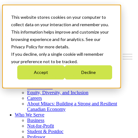
Mitacs Plus
Contact Us
This website stores cookies on your computer to
News & Events
Get Started
collect data on your interaction and remember you.
This information helps improve and customize your
Menu
browsing experience and for analytics. See our
Privacy Policy for more details.
If you decline, only a single cookie will remember
your preference not to be tracked.
Who We Are
Accept
Decline
Strategic Plan 2026-2030
Where We Invest
What We Do
Equity, Diversity, and Inclusion
Careers
About Mitacs: Building a Strong and Resilient
Canadian Economy
Who We Serve
Business
Not-for-Profit
Student & Postdoc
Professor