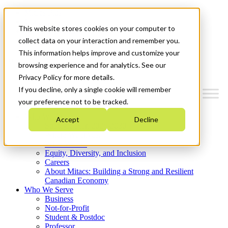
Mitacs Plus
Contact Us
This website stores cookies on your computer to
News & Events
Get Started
collect data on your interaction and remember you.
This information helps improve and customize your
Menu
browsing experience and for analytics. See our
Privacy Policy for more details.
If you decline, only a single cookie will remember
your preference not to be tracked.
Who We Are
Accept
Decline
Strategic Plan 2026-2030
Where We Invest
What We Do
Equity, Diversity, and Inclusion
Careers
About Mitacs: Building a Strong and Resilient
Canadian Economy
Who We Serve
Business
Not-for-Profit
Student & Postdoc
Professor