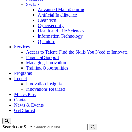
Sectors
Advanced Manufacturing
Artificial Intelligence
Cleantech
Cybersecurity
Health and Life Sciences
Information Technology
Quantum
Services
Access to Talent: Find the Skills You Need to Innovate
Financial Support
Managing Innovation
Training Opportunities
Programs
Impact
Innovation Insights
Innovations Realized
Mitacs Plus
Contact
News & Events
Get Started
Search our Site: