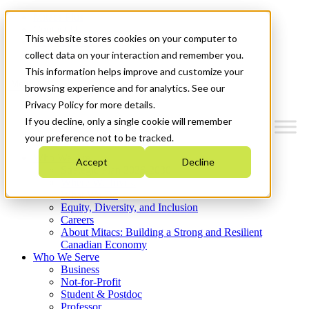
Mitacs Plus
Contact Us
This website stores cookies on your computer to
News & Events
Get Started
collect data on your interaction and remember you.
This information helps improve and customize your
Menu
browsing experience and for analytics. See our
Privacy Policy for more details.
If you decline, only a single cookie will remember
your preference not to be tracked.
Who We Are
Accept
Decline
Strategic Plan 2026-2030
Where We Invest
What We Do
Equity, Diversity, and Inclusion
Careers
About Mitacs: Building a Strong and Resilient
Canadian Economy
Who We Serve
Business
Not-for-Profit
Student & Postdoc
Professor