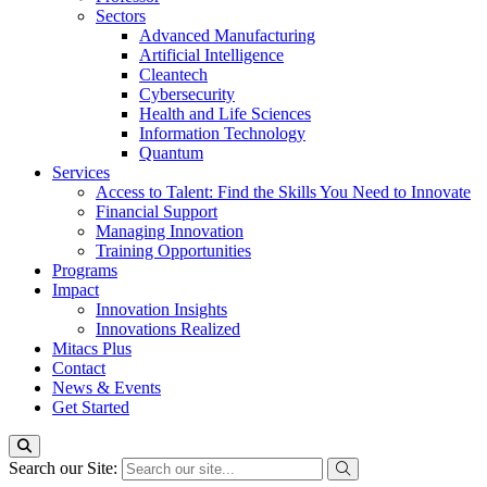
Sectors
Advanced Manufacturing
Artificial Intelligence
Cleantech
Cybersecurity
Health and Life Sciences
Information Technology
Quantum
Services
Access to Talent: Find the Skills You Need to Innovate
Financial Support
Managing Innovation
Training Opportunities
Programs
Impact
Innovation Insights
Innovations Realized
Mitacs Plus
Contact
News & Events
Get Started
Search our Site: