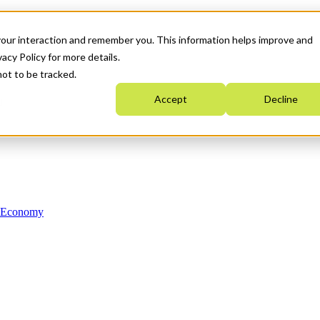
your interaction and remember you. This information helps improve and
acy Policy for more details.
not to be tracked.
Accept
Decline
n Economy