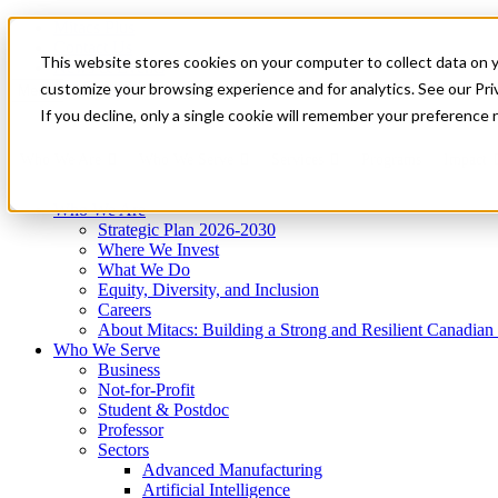
Mitacs Plus
Contact Us
This website stores cookies on your computer to collect data on 
News & Events
Get Started
customize your browsing experience and for analytics. See our Priv
Menu
If you decline, only a single cookie will remember your preference 
Who We Are
Who We Serve
Services
Programs
Impact
Who We Are
Strategic Plan 2026-2030
Where We Invest
What We Do
Equity, Diversity, and Inclusion
Careers
About Mitacs: Building a Strong and Resilient Canadia
Who We Serve
Business
Not-for-Profit
Student & Postdoc
Professor
Sectors
Advanced Manufacturing
Artificial Intelligence