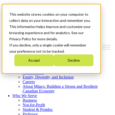
Mitacs Plus
Contact Us
This website stores cookies on your computer to
News & Events
Get Started
collect data on your interaction and remember you.
This information helps improve and customize your
Menu
browsing experience and for analytics. See our
Privacy Policy for more details.
If you decline, only a single cookie will remember
your preference not to be tracked.
Who We Are
Accept
Decline
Strategic Plan 2026-2030
Where We Invest
What We Do
Equity, Diversity, and Inclusion
Careers
About Mitacs: Building a Strong and Resilient
Canadian Economy
Who We Serve
Business
Not-for-Profit
Student & Postdoc
Professor