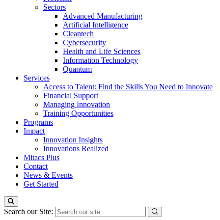
Sectors
Advanced Manufacturing
Artificial Intelligence
Cleantech
Cybersecurity
Health and Life Sciences
Information Technology
Quantum
Services
Access to Talent: Find the Skills You Need to Innovate
Financial Support
Managing Innovation
Training Opportunities
Programs
Impact
Innovation Insights
Innovations Realized
Mitacs Plus
Contact
News & Events
Get Started
Search our Site: