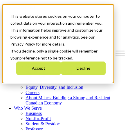
Mitacs Plus
Contact Us
This website stores cookies on your computer to
News & Events
Get Started
collect data on your interaction and remember you.
This information helps improve and customize your
Menu
browsing experience and for analytics. See our
Privacy Policy for more details.
If you decline, only a single cookie will remember
your preference not to be tracked.
Who We Are
Accept
Decline
Strategic Plan 2026-2030
Where We Invest
What We Do
Equity, Diversity, and Inclusion
Careers
About Mitacs: Building a Strong and Resilient
Canadian Economy
Who We Serve
Business
Not-for-Profit
Student & Postdoc
Professor