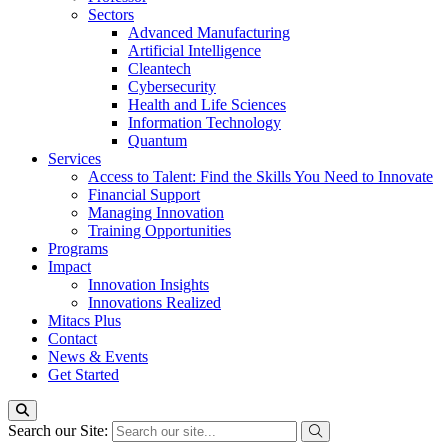
Sectors
Advanced Manufacturing
Artificial Intelligence
Cleantech
Cybersecurity
Health and Life Sciences
Information Technology
Quantum
Services
Access to Talent: Find the Skills You Need to Innovate
Financial Support
Managing Innovation
Training Opportunities
Programs
Impact
Innovation Insights
Innovations Realized
Mitacs Plus
Contact
News & Events
Get Started
Search our Site: