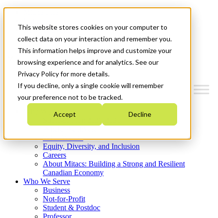
Mitacs Plus
Contact Us
This website stores cookies on your computer to
News & Events
Get Started
collect data on your interaction and remember you.
This information helps improve and customize your
Menu
browsing experience and for analytics. See our
Privacy Policy for more details.
If you decline, only a single cookie will remember
your preference not to be tracked.
Who We Are
Accept
Decline
Strategic Plan 2026-2030
Where We Invest
What We Do
Equity, Diversity, and Inclusion
Careers
About Mitacs: Building a Strong and Resilient
Canadian Economy
Who We Serve
Business
Not-for-Profit
Student & Postdoc
Professor