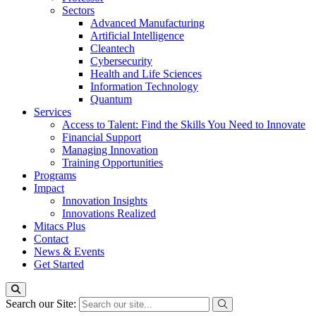
Sectors
Advanced Manufacturing
Artificial Intelligence
Cleantech
Cybersecurity
Health and Life Sciences
Information Technology
Quantum
Services
Access to Talent: Find the Skills You Need to Innovate
Financial Support
Managing Innovation
Training Opportunities
Programs
Impact
Innovation Insights
Innovations Realized
Mitacs Plus
Contact
News & Events
Get Started
Search our Site: