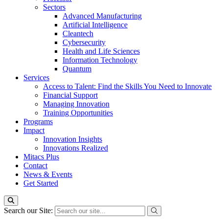
Sectors
Advanced Manufacturing
Artificial Intelligence
Cleantech
Cybersecurity
Health and Life Sciences
Information Technology
Quantum
Services
Access to Talent: Find the Skills You Need to Innovate
Financial Support
Managing Innovation
Training Opportunities
Programs
Impact
Innovation Insights
Innovations Realized
Mitacs Plus
Contact
News & Events
Get Started
Search our Site: