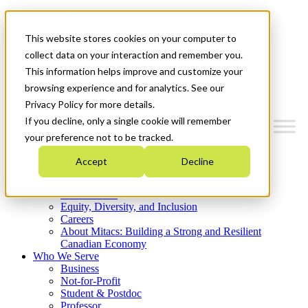
Mitacs Plus
Contact Us
This website stores cookies on your computer to
News & Events
Get Started
collect data on your interaction and remember you.
This information helps improve and customize your
Menu
browsing experience and for analytics. See our
Privacy Policy for more details.
If you decline, only a single cookie will remember
your preference not to be tracked.
Who We Are
Accept
Decline
Strategic Plan 2026-2030
Where We Invest
What We Do
Equity, Diversity, and Inclusion
Careers
About Mitacs: Building a Strong and Resilient
Canadian Economy
Who We Serve
Business
Not-for-Profit
Student & Postdoc
Professor