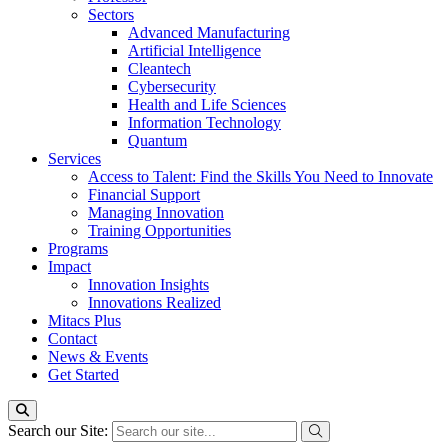
Sectors
Advanced Manufacturing
Artificial Intelligence
Cleantech
Cybersecurity
Health and Life Sciences
Information Technology
Quantum
Services
Access to Talent: Find the Skills You Need to Innovate
Financial Support
Managing Innovation
Training Opportunities
Programs
Impact
Innovation Insights
Innovations Realized
Mitacs Plus
Contact
News & Events
Get Started
Search our Site: