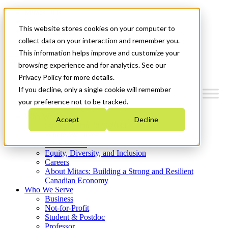
Mitacs Plus
Contact Us
This website stores cookies on your computer to
News & Events
Get Started
collect data on your interaction and remember you.
This information helps improve and customize your
Menu
browsing experience and for analytics. See our
Privacy Policy for more details.
If you decline, only a single cookie will remember
your preference not to be tracked.
Who We Are
Accept
Decline
Strategic Plan 2026-2030
Where We Invest
What We Do
Equity, Diversity, and Inclusion
Careers
About Mitacs: Building a Strong and Resilient
Canadian Economy
Who We Serve
Business
Not-for-Profit
Student & Postdoc
Professor