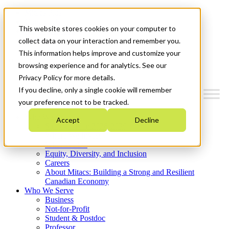
Mitacs Plus
Contact Us
This website stores cookies on your computer to
News & Events
Get Started
collect data on your interaction and remember you.
This information helps improve and customize your
Menu
browsing experience and for analytics. See our
Privacy Policy for more details.
If you decline, only a single cookie will remember
your preference not to be tracked.
Who We Are
Accept
Decline
Strategic Plan 2026-2030
Where We Invest
What We Do
Equity, Diversity, and Inclusion
Careers
About Mitacs: Building a Strong and Resilient
Canadian Economy
Who We Serve
Business
Not-for-Profit
Student & Postdoc
Professor