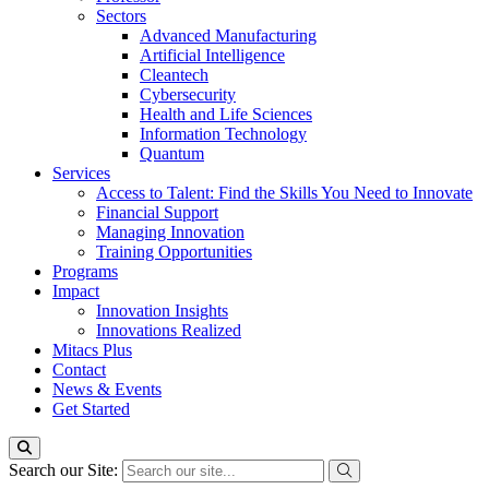
Sectors
Advanced Manufacturing
Artificial Intelligence
Cleantech
Cybersecurity
Health and Life Sciences
Information Technology
Quantum
Services
Access to Talent: Find the Skills You Need to Innovate
Financial Support
Managing Innovation
Training Opportunities
Programs
Impact
Innovation Insights
Innovations Realized
Mitacs Plus
Contact
News & Events
Get Started
Search our Site: