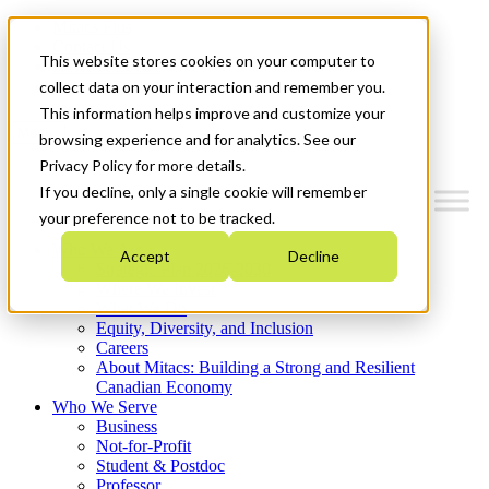
Mitacs Plus
Contact Us
This website stores cookies on your computer to
News & Events
Get Started
collect data on your interaction and remember you.
This information helps improve and customize your
Menu
browsing experience and for analytics. See our
Privacy Policy for more details.
If you decline, only a single cookie will remember
your preference not to be tracked.
Who We Are
Accept
Decline
Strategic Plan 2026-2030
Where We Invest
What We Do
Equity, Diversity, and Inclusion
Careers
About Mitacs: Building a Strong and Resilient
Canadian Economy
Who We Serve
Business
Not-for-Profit
Student & Postdoc
Professor