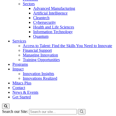
Sectors
Advanced Manufacturing
Artificial Intelligence
Cleantech
Cybersecurity
Health and Life Sciences
Information Technology
Quantum
Services
Access to Talent: Find the Skills You Need to Innovate
Financial Support
Managing Innovation
Training Opportunities
Programs
Impact
Innovation Insights
Innovations Realized
Mitacs Plus
Contact
News & Events
Get Started
Search our Site: