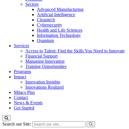
Sectors
Advanced Manufacturing
Artificial Intelligence
Cleantech
Cybersecurity
Health and Life Sciences
Information Technology
Quantum
Services
Access to Talent: Find the Skills You Need to Innovate
Financial Support
Managing Innovation
Training Opportunities
Programs
Impact
Innovation Insights
Innovations Realized
Mitacs Plus
Contact
News & Events
Get Started
Search our Site: