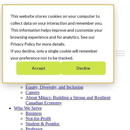
Mitacs Plus
Contact Us
This website stores cookies on your computer to
News & Events
Get Started
collect data on your interaction and remember you.
This information helps improve and customize your
Menu
browsing experience and for analytics. See our
Privacy Policy for more details.
If you decline, only a single cookie will remember
your preference not to be tracked.
Who We Are
Accept
Decline
Strategic Plan 2026-2030
Where We Invest
What We Do
Equity, Diversity, and Inclusion
Careers
About Mitacs: Building a Strong and Resilient
Canadian Economy
Who We Serve
Business
Not-for-Profit
Student & Postdoc
Professor