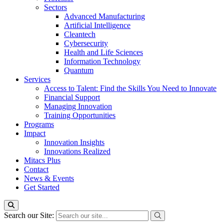
Sectors
Advanced Manufacturing
Artificial Intelligence
Cleantech
Cybersecurity
Health and Life Sciences
Information Technology
Quantum
Services
Access to Talent: Find the Skills You Need to Innovate
Financial Support
Managing Innovation
Training Opportunities
Programs
Impact
Innovation Insights
Innovations Realized
Mitacs Plus
Contact
News & Events
Get Started
Search our Site: