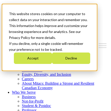
Mitacs Plus
Contact Us
This website stores cookies on your computer to
News & Events
Get Started
collect data on your interaction and remember you.
This information helps improve and customize your
Menu
browsing experience and for analytics. See our
Privacy Policy for more details.
If you decline, only a single cookie will remember
your preference not to be tracked.
Who We Are
Accept
Decline
Strategic Plan 2026-2030
Where We Invest
What We Do
Equity, Diversity, and Inclusion
Careers
About Mitacs: Building a Strong and Resilient
Canadian Economy
Who We Serve
Business
Not-for-Profit
Student & Postdoc
Professor