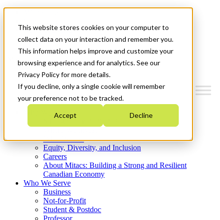
Mitacs Plus
Contact Us
This website stores cookies on your computer to
News & Events
Get Started
collect data on your interaction and remember you.
This information helps improve and customize your
Menu
browsing experience and for analytics. See our
Privacy Policy for more details.
If you decline, only a single cookie will remember
your preference not to be tracked.
Who We Are
Accept
Decline
Strategic Plan 2026-2030
Where We Invest
What We Do
Equity, Diversity, and Inclusion
Careers
About Mitacs: Building a Strong and Resilient
Canadian Economy
Who We Serve
Business
Not-for-Profit
Student & Postdoc
Professor