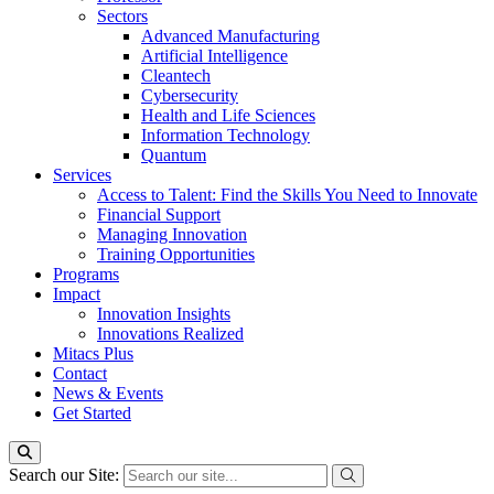
Sectors
Advanced Manufacturing
Artificial Intelligence
Cleantech
Cybersecurity
Health and Life Sciences
Information Technology
Quantum
Services
Access to Talent: Find the Skills You Need to Innovate
Financial Support
Managing Innovation
Training Opportunities
Programs
Impact
Innovation Insights
Innovations Realized
Mitacs Plus
Contact
News & Events
Get Started
Search our Site: