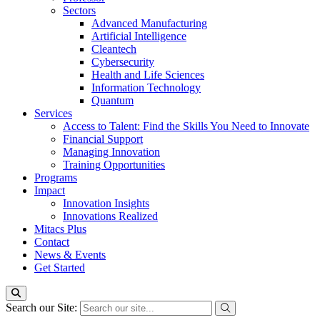
Sectors
Advanced Manufacturing
Artificial Intelligence
Cleantech
Cybersecurity
Health and Life Sciences
Information Technology
Quantum
Services
Access to Talent: Find the Skills You Need to Innovate
Financial Support
Managing Innovation
Training Opportunities
Programs
Impact
Innovation Insights
Innovations Realized
Mitacs Plus
Contact
News & Events
Get Started
Search our Site: