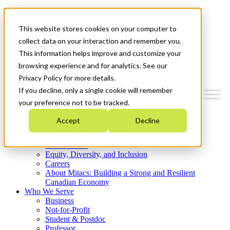
Mitacs Plus
Contact Us
This website stores cookies on your computer to
News & Events
Get Started
collect data on your interaction and remember you.
This information helps improve and customize your
Menu
browsing experience and for analytics. See our
Privacy Policy for more details.
If you decline, only a single cookie will remember
your preference not to be tracked.
Who We Are
Accept
Decline
Strategic Plan 2026-2030
Where We Invest
What We Do
Equity, Diversity, and Inclusion
Careers
About Mitacs: Building a Strong and Resilient
Canadian Economy
Who We Serve
Business
Not-for-Profit
Student & Postdoc
Professor