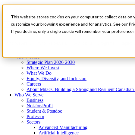
Mitacs Plus
Contact Us
This website stores cookies on your computer to collect data on 
News & Events
Get Started
customize your browsing experience and for analytics. See our Priv
Menu
If you decline, only a single cookie will remember your preference 
Who We Are
Who We Serve
Services
Programs
Impact
Who We Are
Strategic Plan 2026-2030
Where We Invest
What We Do
Equity, Diversity, and Inclusion
Careers
About Mitacs: Building a Strong and Resilient Canadia
Who We Serve
Business
Not-for-Profit
Student & Postdoc
Professor
Sectors
Advanced Manufacturing
Artificial Intelligence