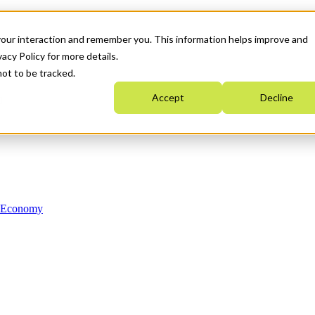
your interaction and remember you. This information helps improve and
acy Policy for more details.
not to be tracked.
Accept
Decline
n Economy