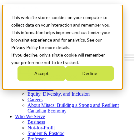
Mitacs Plus
Contact Us
This website stores cookies on your computer to
News & Events
Get Started
collect data on your interaction and remember you.
This information helps improve and customize your
Menu
browsing experience and for analytics. See our
Privacy Policy for more details.
If you decline, only a single cookie will remember
your preference not to be tracked.
Who We Are
Accept
Decline
Strategic Plan 2026-2030
Where We Invest
What We Do
Equity, Diversity, and Inclusion
Careers
About Mitacs: Building a Strong and Resilient
Canadian Economy
Who We Serve
Business
Not-for-Profit
Student & Postdoc
Professor