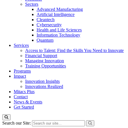
Sectors
Advanced Manufacturing
Artificial Intelligence
Cleantech
Cybersecurity
Health and Life Sciences
Information Technology
Quantum
Services
Access to Talent: Find the Skills You Need to Innovate
Financial Support
Managing Innovation
Training Opportunities
Programs
Impact
Innovation Insights
Innovations Realized
Mitacs Plus
Contact
News & Events
Get Started
Search our Site: