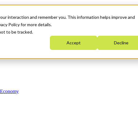
your interaction and remember you. This information helps improve and
acy Policy for more details.
not to be tracked.
Accept
Decline
n Economy