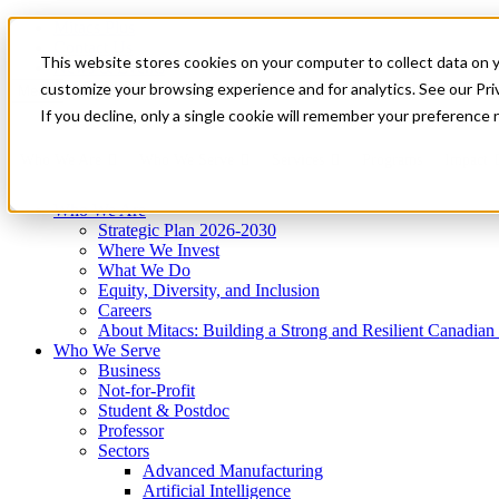
Mitacs Plus
Contact Us
This website stores cookies on your computer to collect data on 
News & Events
Get Started
customize your browsing experience and for analytics. See our Priv
Menu
If you decline, only a single cookie will remember your preference 
Who We Are
Who We Serve
Services
Programs
Impact
Who We Are
Strategic Plan 2026-2030
Where We Invest
What We Do
Equity, Diversity, and Inclusion
Careers
About Mitacs: Building a Strong and Resilient Canadia
Who We Serve
Business
Not-for-Profit
Student & Postdoc
Professor
Sectors
Advanced Manufacturing
Artificial Intelligence