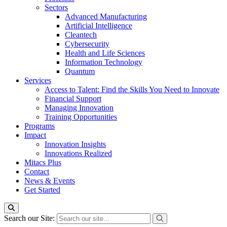
Sectors
Advanced Manufacturing
Artificial Intelligence
Cleantech
Cybersecurity
Health and Life Sciences
Information Technology
Quantum
Services
Access to Talent: Find the Skills You Need to Innovate
Financial Support
Managing Innovation
Training Opportunities
Programs
Impact
Innovation Insights
Innovations Realized
Mitacs Plus
Contact
News & Events
Get Started
Search our Site: