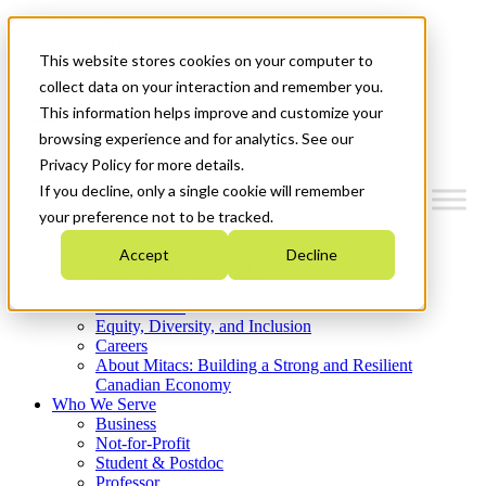
Mitacs Plus
Contact Us
This website stores cookies on your computer to
News & Events
Get Started
collect data on your interaction and remember you.
This information helps improve and customize your
Menu
browsing experience and for analytics. See our
Privacy Policy for more details.
If you decline, only a single cookie will remember
your preference not to be tracked.
Who We Are
Accept
Decline
Strategic Plan 2026-2030
Where We Invest
What We Do
Equity, Diversity, and Inclusion
Careers
About Mitacs: Building a Strong and Resilient
Canadian Economy
Who We Serve
Business
Not-for-Profit
Student & Postdoc
Professor