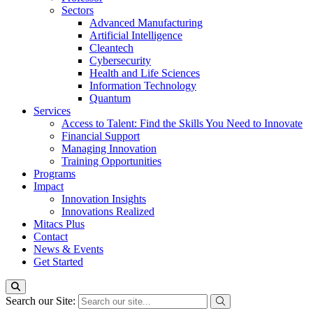
Sectors
Advanced Manufacturing
Artificial Intelligence
Cleantech
Cybersecurity
Health and Life Sciences
Information Technology
Quantum
Services
Access to Talent: Find the Skills You Need to Innovate
Financial Support
Managing Innovation
Training Opportunities
Programs
Impact
Innovation Insights
Innovations Realized
Mitacs Plus
Contact
News & Events
Get Started
Search our Site: