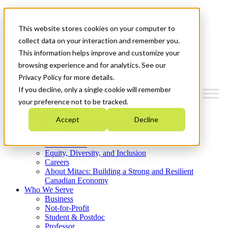
Mitacs Plus
Contact Us
This website stores cookies on your computer to
News & Events
Get Started
collect data on your interaction and remember you.
This information helps improve and customize your
Menu
browsing experience and for analytics. See our
Privacy Policy for more details.
If you decline, only a single cookie will remember
your preference not to be tracked.
Who We Are
Accept
Decline
Strategic Plan 2026-2030
Where We Invest
What We Do
Equity, Diversity, and Inclusion
Careers
About Mitacs: Building a Strong and Resilient
Canadian Economy
Who We Serve
Business
Not-for-Profit
Student & Postdoc
Professor