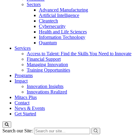
Sectors
Advanced Manufacturing
Artificial Intelligence
Cleantech
Cybersecurity
Health and Life Sciences
Information Technology
Quantum
Services
Access to Talent: Find the Skills You Need to Innovate
Financial Support
Managing Innovation
Training Opportunities
Programs
Impact
Innovation Insights
Innovations Realized
Mitacs Plus
Contact
News & Events
Get Started
Search our Site: