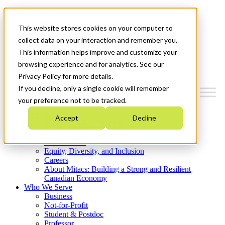
Mitacs Plus
Contact Us
This website stores cookies on your computer to
News & Events
Get Started
collect data on your interaction and remember you.
This information helps improve and customize your
Menu
browsing experience and for analytics. See our
Privacy Policy for more details.
If you decline, only a single cookie will remember
your preference not to be tracked.
Who We Are
Accept
Decline
Strategic Plan 2026-2030
Where We Invest
What We Do
Equity, Diversity, and Inclusion
Careers
About Mitacs: Building a Strong and Resilient
Canadian Economy
Who We Serve
Business
Not-for-Profit
Student & Postdoc
Professor