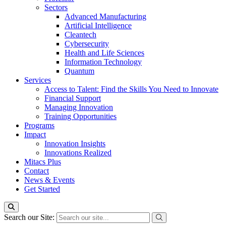
Sectors
Advanced Manufacturing
Artificial Intelligence
Cleantech
Cybersecurity
Health and Life Sciences
Information Technology
Quantum
Services
Access to Talent: Find the Skills You Need to Innovate
Financial Support
Managing Innovation
Training Opportunities
Programs
Impact
Innovation Insights
Innovations Realized
Mitacs Plus
Contact
News & Events
Get Started
Search our Site: