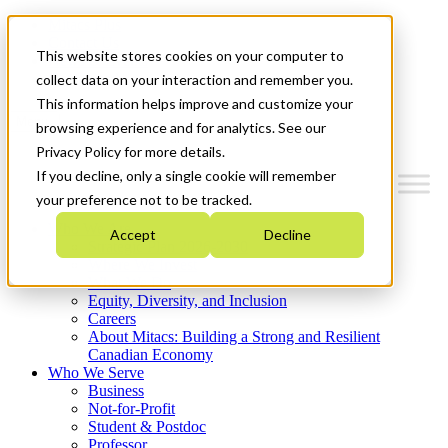
Mitacs Plus
Contact Us
This website stores cookies on your computer to
News & Events
Get Started
collect data on your interaction and remember you.
This information helps improve and customize your
Menu
browsing experience and for analytics. See our
Privacy Policy for more details.
If you decline, only a single cookie will remember
your preference not to be tracked.
Who We Are
Accept
Decline
Strategic Plan 2026-2030
Where We Invest
What We Do
Equity, Diversity, and Inclusion
Careers
About Mitacs: Building a Strong and Resilient
Canadian Economy
Who We Serve
Business
Not-for-Profit
Student & Postdoc
Professor