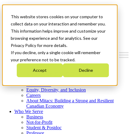
Mitacs Plus
Contact Us
This website stores cookies on your computer to
News & Events
Get Started
collect data on your interaction and remember you.
This information helps improve and customize your
Menu
browsing experience and for analytics. See our
Privacy Policy for more details.
If you decline, only a single cookie will remember
your preference not to be tracked.
Who We Are
Accept
Decline
Strategic Plan 2026-2030
Where We Invest
What We Do
Equity, Diversity, and Inclusion
Careers
About Mitacs: Building a Strong and Resilient
Canadian Economy
Who We Serve
Business
Not-for-Profit
Student & Postdoc
Professor