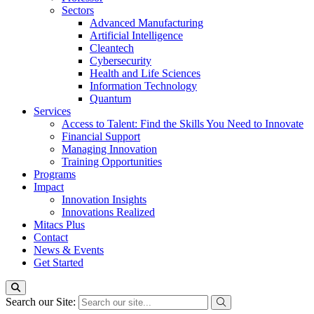
Sectors
Advanced Manufacturing
Artificial Intelligence
Cleantech
Cybersecurity
Health and Life Sciences
Information Technology
Quantum
Services
Access to Talent: Find the Skills You Need to Innovate
Financial Support
Managing Innovation
Training Opportunities
Programs
Impact
Innovation Insights
Innovations Realized
Mitacs Plus
Contact
News & Events
Get Started
Search our Site: