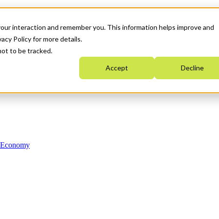
your interaction and remember you. This information helps improve and
acy Policy for more details.
not to be tracked.
Accept
Decline
n Economy