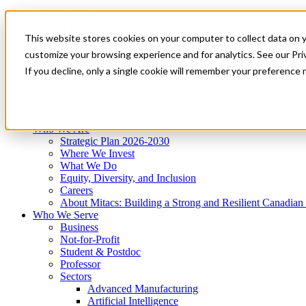
Mitacs Plus
Contact Us
This website stores cookies on your computer to collect data on 
News & Events
Get Started
customize your browsing experience and for analytics. See our Priv
Menu
If you decline, only a single cookie will remember your preference 
Who We Are
Who We Serve
Services
Programs
Impact
Who We Are
Strategic Plan 2026-2030
Where We Invest
What We Do
Equity, Diversity, and Inclusion
Careers
About Mitacs: Building a Strong and Resilient Canadia
Who We Serve
Business
Not-for-Profit
Student & Postdoc
Professor
Sectors
Advanced Manufacturing
Artificial Intelligence