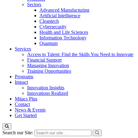
Sectors
Advanced Manufacturing
Artificial Intelligence
Cleantech
Cybersecurity
Health and Life Sciences
Information Technology
Quantum
Services
Access to Talent: Find the Skills You Need to Innovate
Financial Support
Managing Innovation
Training Opportunities
Programs
Impact
Innovation Insights
Innovations Realized
Mitacs Plus
Contact
News & Events
Get Started
Search our Site: