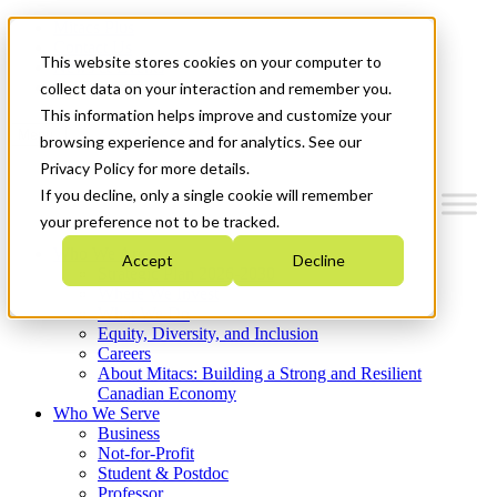
Mitacs Plus
Contact Us
This website stores cookies on your computer to
News & Events
Get Started
collect data on your interaction and remember you.
This information helps improve and customize your
Menu
browsing experience and for analytics. See our
Privacy Policy for more details.
If you decline, only a single cookie will remember
your preference not to be tracked.
Who We Are
Accept
Decline
Strategic Plan 2026-2030
Where We Invest
What We Do
Equity, Diversity, and Inclusion
Careers
About Mitacs: Building a Strong and Resilient
Canadian Economy
Who We Serve
Business
Not-for-Profit
Student & Postdoc
Professor