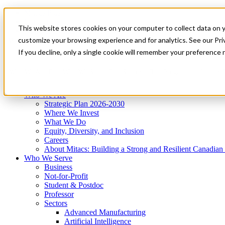
Mitacs Plus
Contact Us
This website stores cookies on your computer to collect data on 
News & Events
Get Started
customize your browsing experience and for analytics. See our Priv
Menu
If you decline, only a single cookie will remember your preference 
Who We Are
Who We Serve
Services
Programs
Impact
Who We Are
Strategic Plan 2026-2030
Where We Invest
What We Do
Equity, Diversity, and Inclusion
Careers
About Mitacs: Building a Strong and Resilient Canadia
Who We Serve
Business
Not-for-Profit
Student & Postdoc
Professor
Sectors
Advanced Manufacturing
Artificial Intelligence