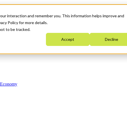
your interaction and remember you. This information helps improve and
acy Policy for more details.
not to be tracked.
Accept
Decline
n Economy