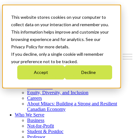
Mitacs Plus
Contact Us
This website stores cookies on your computer to
News & Events
Get Started
collect data on your interaction and remember you.
This information helps improve and customize your
Menu
browsing experience and for analytics. See our
Privacy Policy for more details.
If you decline, only a single cookie will remember
your preference not to be tracked.
Who We Are
Accept
Decline
Strategic Plan 2026-2030
Where We Invest
What We Do
Equity, Diversity, and Inclusion
Careers
About Mitacs: Building a Strong and Resilient
Canadian Economy
Who We Serve
Business
Not-for-Profit
Student & Postdoc
Professor