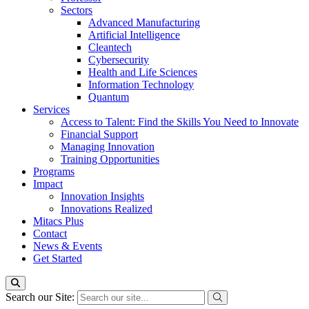
Sectors
Advanced Manufacturing
Artificial Intelligence
Cleantech
Cybersecurity
Health and Life Sciences
Information Technology
Quantum
Services
Access to Talent: Find the Skills You Need to Innovate
Financial Support
Managing Innovation
Training Opportunities
Programs
Impact
Innovation Insights
Innovations Realized
Mitacs Plus
Contact
News & Events
Get Started
Search our Site: