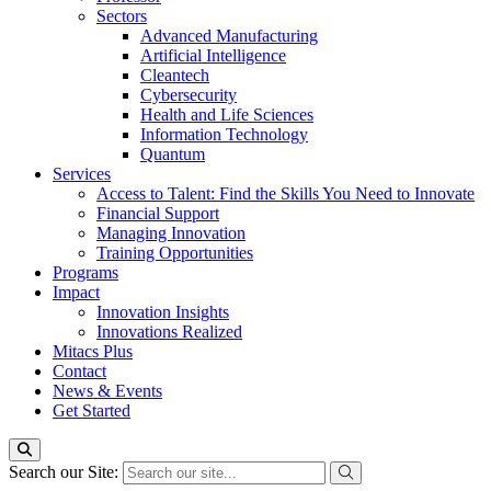
Sectors
Advanced Manufacturing
Artificial Intelligence
Cleantech
Cybersecurity
Health and Life Sciences
Information Technology
Quantum
Services
Access to Talent: Find the Skills You Need to Innovate
Financial Support
Managing Innovation
Training Opportunities
Programs
Impact
Innovation Insights
Innovations Realized
Mitacs Plus
Contact
News & Events
Get Started
Search our Site: