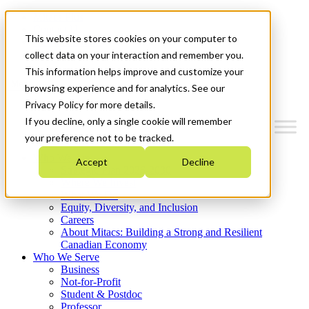
Mitacs Plus
Contact Us
This website stores cookies on your computer to
News & Events
Get Started
collect data on your interaction and remember you.
This information helps improve and customize your
Menu
browsing experience and for analytics. See our
Privacy Policy for more details.
If you decline, only a single cookie will remember
your preference not to be tracked.
Who We Are
Accept
Decline
Strategic Plan 2026-2030
Where We Invest
What We Do
Equity, Diversity, and Inclusion
Careers
About Mitacs: Building a Strong and Resilient
Canadian Economy
Who We Serve
Business
Not-for-Profit
Student & Postdoc
Professor