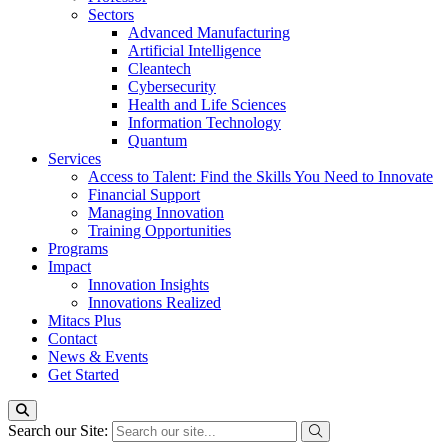
Sectors
Advanced Manufacturing
Artificial Intelligence
Cleantech
Cybersecurity
Health and Life Sciences
Information Technology
Quantum
Services
Access to Talent: Find the Skills You Need to Innovate
Financial Support
Managing Innovation
Training Opportunities
Programs
Impact
Innovation Insights
Innovations Realized
Mitacs Plus
Contact
News & Events
Get Started
Search our Site: