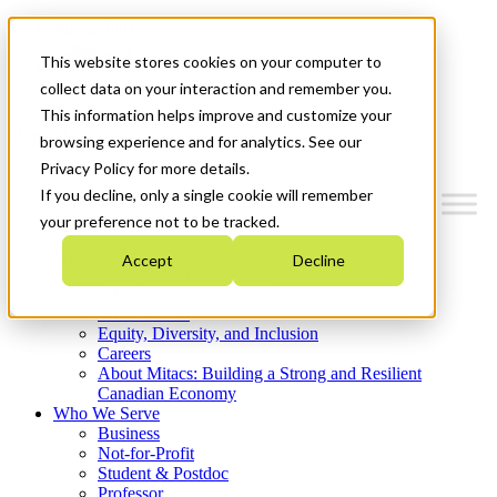
Mitacs Plus
Contact Us
This website stores cookies on your computer to
News & Events
Get Started
collect data on your interaction and remember you.
This information helps improve and customize your
Menu
browsing experience and for analytics. See our
Privacy Policy for more details.
If you decline, only a single cookie will remember
your preference not to be tracked.
Who We Are
Accept
Decline
Strategic Plan 2026-2030
Where We Invest
What We Do
Equity, Diversity, and Inclusion
Careers
About Mitacs: Building a Strong and Resilient
Canadian Economy
Who We Serve
Business
Not-for-Profit
Student & Postdoc
Professor