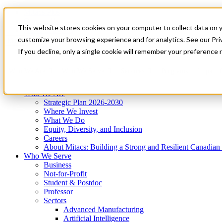
Mitacs Plus
Contact Us
This website stores cookies on your computer to collect data on 
News & Events
Get Started
customize your browsing experience and for analytics. See our Priv
Menu
If you decline, only a single cookie will remember your preference 
Who We Are
Who We Serve
Services
Programs
Impact
Who We Are
Strategic Plan 2026-2030
Where We Invest
What We Do
Equity, Diversity, and Inclusion
Careers
About Mitacs: Building a Strong and Resilient Canadia
Who We Serve
Business
Not-for-Profit
Student & Postdoc
Professor
Sectors
Advanced Manufacturing
Artificial Intelligence