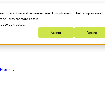
your interaction and remember you. This information helps improve and
acy Policy for more details.
not to be tracked.
Accept
Decline
n Economy