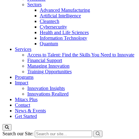
Sectors
Advanced Manufacturing
Artificial Intelligence
Cleantech
Cybersecurity
Health and Life Sciences
Information Technology
Quantum
Services
Access to Talent: Find the Skills You Need to Innovate
Financial Support
Managing Innovation
Training Opportunities
Programs
Impact
Innovation Insights
Innovations Realized
Mitacs Plus
Contact
News & Events
Get Started
Search our Site: