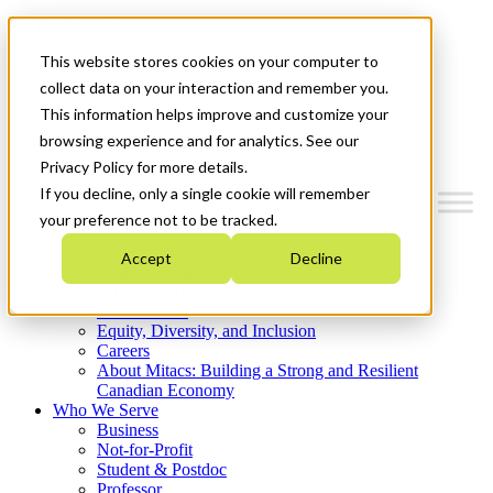
Mitacs Plus
Contact Us
This website stores cookies on your computer to
News & Events
Get Started
collect data on your interaction and remember you.
This information helps improve and customize your
Menu
browsing experience and for analytics. See our
Privacy Policy for more details.
If you decline, only a single cookie will remember
your preference not to be tracked.
Who We Are
Accept
Decline
Strategic Plan 2026-2030
Where We Invest
What We Do
Equity, Diversity, and Inclusion
Careers
About Mitacs: Building a Strong and Resilient
Canadian Economy
Who We Serve
Business
Not-for-Profit
Student & Postdoc
Professor