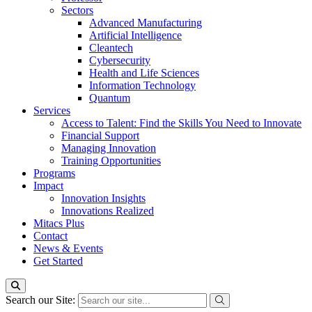
Sectors
Advanced Manufacturing
Artificial Intelligence
Cleantech
Cybersecurity
Health and Life Sciences
Information Technology
Quantum
Services
Access to Talent: Find the Skills You Need to Innovate
Financial Support
Managing Innovation
Training Opportunities
Programs
Impact
Innovation Insights
Innovations Realized
Mitacs Plus
Contact
News & Events
Get Started
Search our Site: