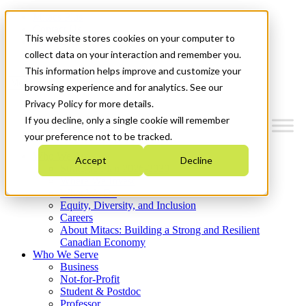
Mitacs Plus
Contact Us
This website stores cookies on your computer to
News & Events
Get Started
collect data on your interaction and remember you.
This information helps improve and customize your
Menu
browsing experience and for analytics. See our
Privacy Policy for more details.
If you decline, only a single cookie will remember
your preference not to be tracked.
Who We Are
Accept
Decline
Strategic Plan 2026-2030
Where We Invest
What We Do
Equity, Diversity, and Inclusion
Careers
About Mitacs: Building a Strong and Resilient
Canadian Economy
Who We Serve
Business
Not-for-Profit
Student & Postdoc
Professor