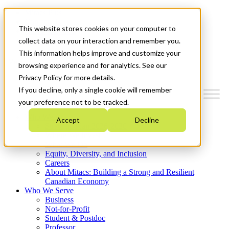
Mitacs Plus
Contact Us
This website stores cookies on your computer to
News & Events
Get Started
collect data on your interaction and remember you.
This information helps improve and customize your
Menu
browsing experience and for analytics. See our
Privacy Policy for more details.
If you decline, only a single cookie will remember
your preference not to be tracked.
Who We Are
Accept
Decline
Strategic Plan 2026-2030
Where We Invest
What We Do
Equity, Diversity, and Inclusion
Careers
About Mitacs: Building a Strong and Resilient
Canadian Economy
Who We Serve
Business
Not-for-Profit
Student & Postdoc
Professor